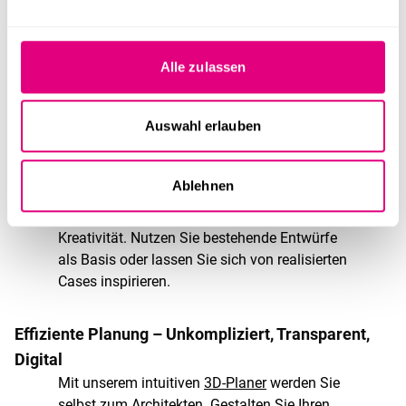
Vielfalt ohne Kompromisse: Das passende System
für Ihr Event
Auf unserem
Marktplatz
finden Sie eine
Alle zulassen
kuratierte Auswahl erstklassiger
Raumsysteme – von modernen
Auswahl erlauben
Eventcontainern mit großzügigen
Verglasungen bis zu nachhaltigen
Holzmodulen
mit besonderem Raumklima.
Ablehnen
Unsere zahlreichen Visualisierungen dienen
dabei als Sprungbrett für Ihre eigene
Kreativität. Nutzen Sie bestehende Entwürfe
als Basis oder lassen Sie sich von realisierten
Cases inspirieren.
Effiziente Planung – Unkompliziert, Transparent,
Digital
Mit unserem intuitiven
3D-Planer
werden Sie
selbst zum Architekten. Gestalten Sie Ihren