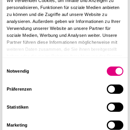
Wir verwenden Cookies, um Inhalte und Anzeigen zu
personalisieren, Funktionen für soziale Medien anbieten
39,26 m²
~35 m²
2,82 m
2 Stk.
zu können und die Zugriffe auf unsere Website zu
Eventcontainer | Entwurf 73
analysieren. Außerdem geben wir Informationen zu Ihrer
Verwendung unserer Website an unsere Partner für
soziale Medien, Werbung und Analysen weiter. Unsere
Partner führen diese Informationen möglicherweise mit
weiteren Daten zusammen, die Sie ihnen bereitgestellt
haben oder die sie im Rahmen Ihrer Nutzung der Dienste
gesammelt haben.
Einwilligungsauswahl
Notwendig
29,2 m²
~35 m²
4,07 m
1 Stk.
Präferenzen
Eventcontainer | Entwurf 1
Statistiken
Marketing
UNSERE LEISTUNGEN: