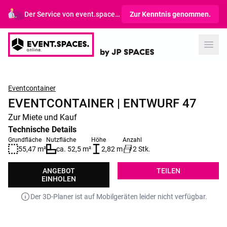
Der Service von event.spaces.online richtet sich ausschließlich an Gewerbetreibende.
Zur Kenntnis genommen.
Open
Eventcontainer
EVENTCONTAINER | ENTWURF 47
Zur Miete und Kauf
Technische Details
Grundfläche
Nutzfläche
Höhe
Anzahl
55,47 m²
ca. 52,5 m²
2,82 m
2 Stk.
ANGEBOT
TEILEN
EINHOLEN
Der 3D-Planer ist auf Mobilgeräten leider nicht verfügbar.