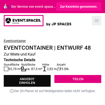
Der Service von event.spaces.online richtet sich ausschließlich an Gewerbetreibende.
Zur Kenntnis genommen.
Open
Eventcontainer
EVENTCONTAINER | ENTWURF 48
Zur Miete und Kauf
Technische Details
Grundfläche
Nutzfläche
Höhe
Anzahl
92,79 m²
ca. 87,5 m²
2,82 m
5 Stk.
ANGEBOT
TEILEN
EINHOLEN
Der 3D-Planer ist auf Mobilgeräten leider nicht verfügbar.