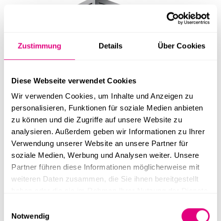
Zustimmung
Details
Über Cookies
55,56 m²
~52,5 m²
2,82 m
3 Stk.
Diese Webseite verwendet Cookies
Eventcontainer | Entwurf 46
Wir verwenden Cookies, um Inhalte und Anzeigen zu
personalisieren, Funktionen für soziale Medien anbieten
zu können und die Zugriffe auf unsere Website zu
analysieren. Außerdem geben wir Informationen zu Ihrer
Verwendung unserer Website an unsere Partner für
soziale Medien, Werbung und Analysen weiter. Unsere
Partner führen diese Informationen möglicherweise mit
weiteren Daten zusammen, die Sie ihnen bereitgestellt
haben oder die sie im Rahmen Ihrer Nutzung der Dienste
gesammelt haben.
55,34 m²
~52,5 m²
2,82 m
3 Stk.
Einwilligungsauswahl
Notwendig