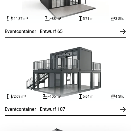
111,37 m²
~88 m²
5,71 m
3 Stk.
Eventcontainer | Entwurf 65
72,09 m²
~105 m²
5,64 m
4 Stk.
Eventcontainer | Entwurf 107