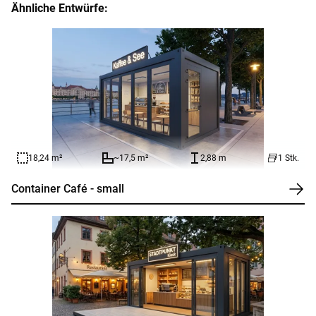
Ähnliche Entwürfe:
18,24 m²
~17,5 m²
2,88 m
1 Stk.
Container Café - small