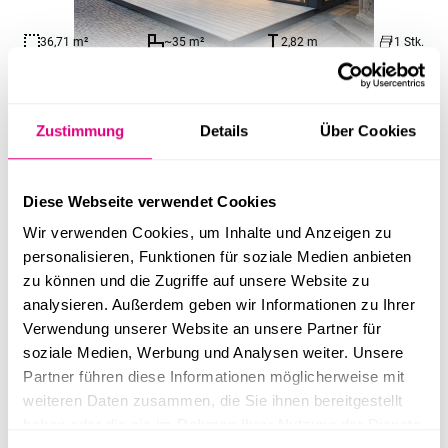
36,71 m²
~35 m²
2,82 m
1 Stk.
Kiosk Container- small
Zustimmung
Details
Über Cookies
Diese Webseite verwendet Cookies
Wir verwenden Cookies, um Inhalte und Anzeigen zu
personalisieren, Funktionen für soziale Medien anbieten
zu können und die Zugriffe auf unsere Website zu
analysieren. Außerdem geben wir Informationen zu Ihrer
28,61 m²
~35 m²
4,13 m
1 Stk.
Verwendung unserer Website an unsere Partner für
Bistro-Container small
soziale Medien, Werbung und Analysen weiter. Unsere
Partner führen diese Informationen möglicherweise mit
weiteren Daten zusammen, die Sie ihnen bereitgestellt
haben oder die sie im Rahmen Ihrer Nutzung der Dienste