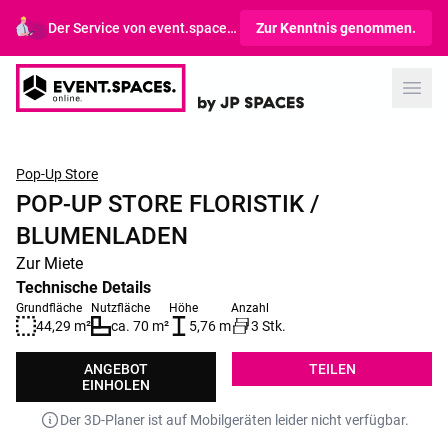
Der Service von event.spaces.online richtet sich ausschließlich an Gewerbetreibende.
Zur Kenntnis genommen.
Open
Pop-Up Store
POP-UP STORE FLORISTIK /
BLUMENLADEN
Zur Miete
Technische Details
Grundfläche
Nutzfläche
Höhe
Anzahl
44,29 m²
ca. 70 m²
5,76 m
3 Stk.
ANGEBOT
TEILEN
EINHOLEN
Der 3D-Planer ist auf Mobilgeräten leider nicht verfügbar.