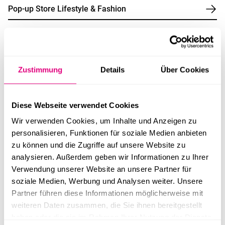
Pop-up Store Lifestyle & Fashion
Zustimmung
Details
Über Cookies
Diese Webseite verwendet Cookies
Wir verwenden Cookies, um Inhalte und Anzeigen zu
71,25 m²
~105 m²
5,71 m
4 Stk.
personalisieren, Funktionen für soziale Medien anbieten
Pop-Up Store Entwurf 107
zu können und die Zugriffe auf unsere Website zu
analysieren. Außerdem geben wir Informationen zu Ihrer
Verwendung unserer Website an unsere Partner für
soziale Medien, Werbung und Analysen weiter. Unsere
Partner führen diese Informationen möglicherweise mit
weiteren Daten zusammen, die Sie ihnen bereitgestellt
haben oder die sie im Rahmen Ihrer Nutzung der Dienste