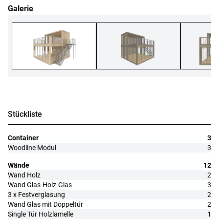
Galerie
Stückliste
Container
3
Woodline Modul
3
Wände
12
Wand Holz
2
Wand Glas-Holz-Glas
3
3 x Festverglasung
2
Wand Glas mit Doppeltür
2
Single Tür Holzlamelle
1