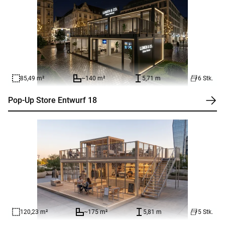
85,49 m²
~140 m²
5,71 m
6 Stk.
Pop-Up Store Entwurf 18
120,23 m²
~175 m²
5,81 m
5 Stk.