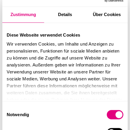
Zustimmung
Details
Über Cookies
56,95 m²
~70 m²
4,13 m
2 Stk.
Pop-Up Store Entwurf 56
Diese Webseite verwendet Cookies
Wir verwenden Cookies, um Inhalte und Anzeigen zu
personalisieren, Funktionen für soziale Medien anbieten
zu können und die Zugriffe auf unsere Website zu
analysieren. Außerdem geben wir Informationen zu Ihrer
Verwendung unserer Website an unsere Partner für
soziale Medien, Werbung und Analysen weiter. Unsere
Partner führen diese Informationen möglicherweise mit
weiteren Daten zusammen, die Sie ihnen bereitgestellt
73,89 m²
~70 m²
2,82 m
4 Stk.
haben oder die sie im Rahmen Ihrer Nutzung der Dienste
gesammelt haben.
Offene Pop-Up Boutique
Einwilligungsauswahl
Notwendig