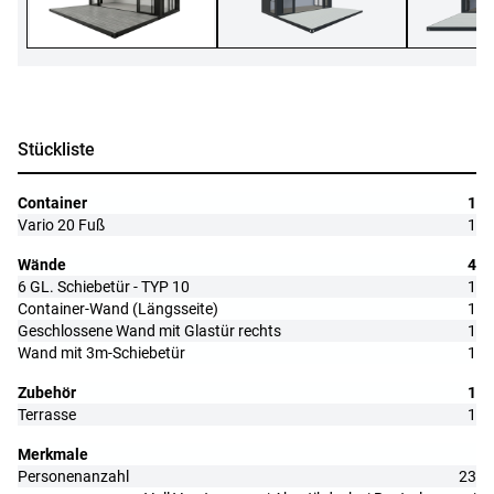
Stückliste
Container
1
Vario 20 Fuß
1
Wände
4
6 GL. Schiebetür - TYP 10
1
Container-Wand (Längsseite)
1
Geschlossene Wand mit Glastür rechts
1
Wand mit 3m-Schiebetür
1
Zubehör
1
Terrasse
1
Merkmale
Personenanzahl
23