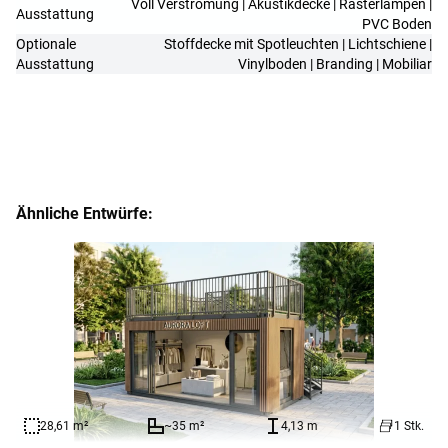
Voll Verstromung | Akustikdecke | Rasterlampen |
Ausstattung
PVC Boden
Optionale
Stoffdecke mit Spotleuchten | Lichtschiene |
Ausstattung
Vinylboden | Branding | Mobiliar
Ähnliche Entwürfe:
28,61 m²
~35 m²
4,13 m
1 Stk.