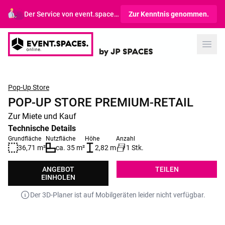
Der Service von event.spaces.online richtet sich ausschließlich an Gewerbetreibende.
Zur Kenntnis genommen.
Open
Pop-Up Store
POP-UP STORE PREMIUM-RETAIL
Zur Miete und Kauf
Technische Details
Grundfläche
Nutzfläche
Höhe
Anzahl
36,71 m²
ca. 35 m²
2,82 m
1 Stk.
ANGEBOT
TEILEN
EINHOLEN
Der 3D-Planer ist auf Mobilgeräten leider nicht verfügbar.