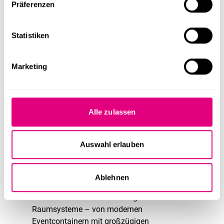
Präferenzen
Statistiken
Marketing
111,51 m²
~105 m²
2,82 m
4 Stk.
Pop-Up Store Entwurf 23
Alle zulassen
UNSERE LEISTUNGEN:
Auswahl erlauben
Vielfalt ohne Kompromisse: Das passende System
für Ihr Event
Ablehnen
Auf unserem
Marktplatz
finden Sie eine
kuratierte Auswahl erstklassiger
Raumsysteme – von modernen
Eventcontainern mit großzügigen