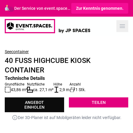
Der Service von event.spaces.online richtet sich ausschließlich an Gewerbetreibende.
Zur Kenntnis genommen.
Open
Seecontainer
40 FUSS HIGHCUBE KIOSK C
ONTAINER
Technische Details
Grundfläche
Nutzfläche
Höhe
Anzahl
43,86 m²
ca. 27,1 m²
2,9 m
1 Stk.
ANGEBOT
TEILEN
EINHOLEN
Der 3D-Planer ist auf Mobilgeräten leider nicht verfügbar.