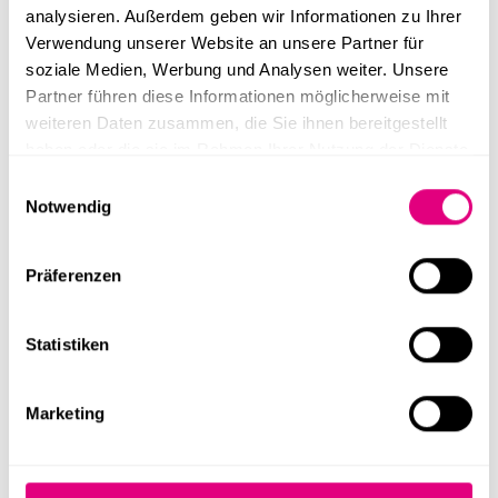
analysieren. Außerdem geben wir Informationen zu Ihrer
Verwendung unserer Website an unsere Partner für
soziale Medien, Werbung und Analysen weiter. Unsere
Partner führen diese Informationen möglicherweise mit
30,24 m²
~28,3 m²
2,59 m
1 Stk.
weiteren Daten zusammen, die Sie ihnen bereitgestellt
40 Fuß Container
haben oder die sie im Rahmen Ihrer Nutzung der Dienste
gesammelt haben.
Einwilligungsauswahl
Notwendig
Präferenzen
Statistiken
30,04 m²
~28,3 m²
2,59 m
1 Stk.
Marketing
40 Fuß DD Container